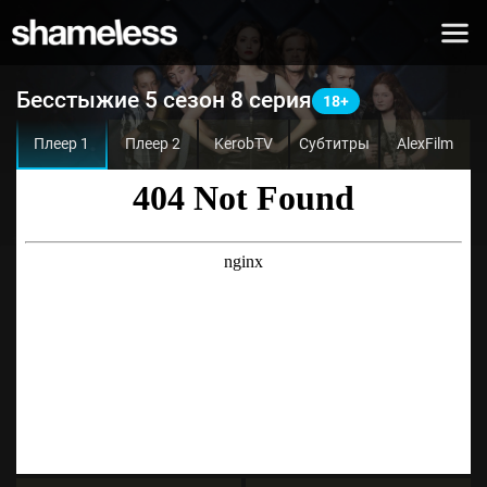
Бесстыжие 5 сезон 8 серия
Плеер 1
Плеер 2
KerobTV
Субтитры
AlexFilm