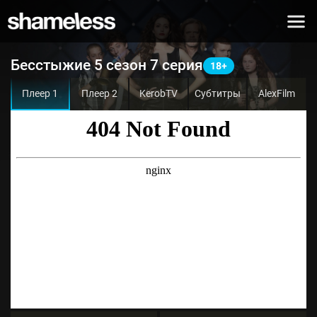
Бесстыжие 5 сезон 7 серия
Плеер 1
Плеер 2
KerobTV
Субтитры
AlexFilm