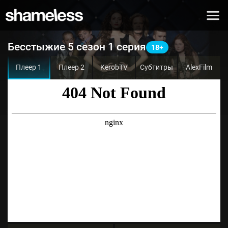
Бесстыжие 5 сезон 1 серия
Плеер 1
Плеер 2
KerobTV
Субтитры
AlexFilm