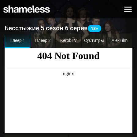
Бесстыжие 5 сезон 6 серия
Плеер 1
Плеер 2
KerobTV
Субтитры
AlexFilm