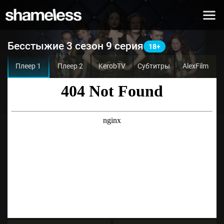
Бесстыжие 3 сезон 9 серия
Плеер 1
Плеер 2
KerobTV
Субтитры
AlexFilm