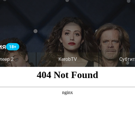
ия
леер 2
KerobTV
Субти