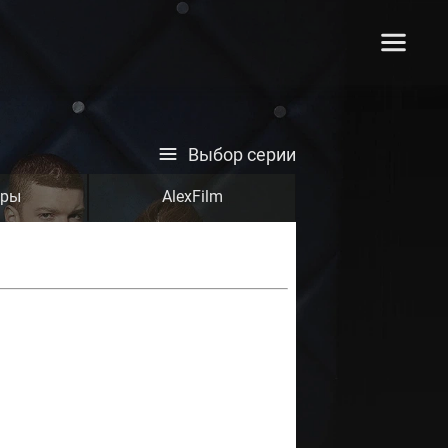
Выбор серии
тры
AlexFilm