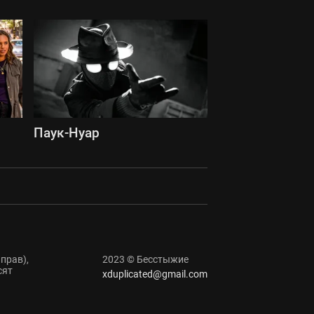
Паук-Нуар
прав),
2023 © Бесстыжие
сят
xduplicated@gmail.com