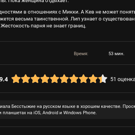
лы. Пока женщина отдыхает.
дностями в отношениях с Микки. А Кев не может понять
жется весьма таинственной. Лип узнает о существован
 Жестокость парня не знает границ.
Время:
53 мин.
9.4
51
оценк
риала Бесстыжие на русском языке в хорошем качестве. Прос
 планшетах на iOS, Android и Windows Phone.