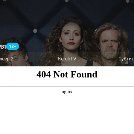
ия
леер 2
KerobTV
Субти