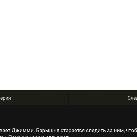
ерия
Сле
вает Джимми. Барышня старается следить за ним, что