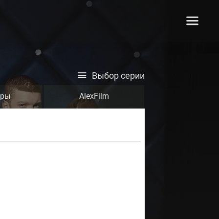
Выбор серии
тры
AlexFilm