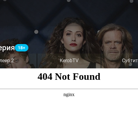
ерия
леер 2
KerobTV
Субти