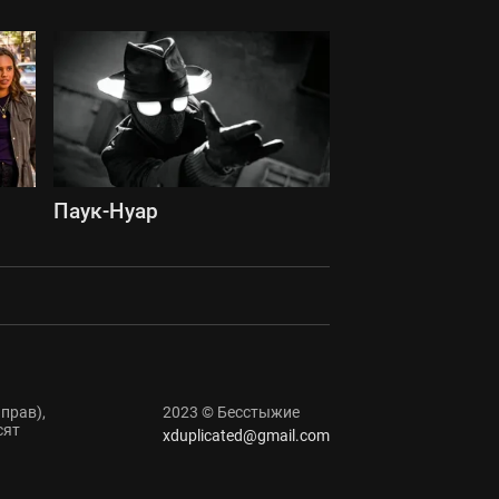
Паук-Нуар
прав),
2023 © Бесстыжие
сят
xduplicated@gmail.com