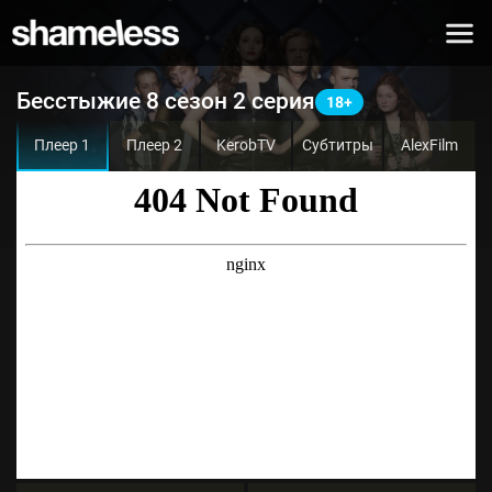
Бесстыжие 8 сезон 2 серия
Плеер 1
Плеер 2
KerobTV
Субтитры
AlexFilm