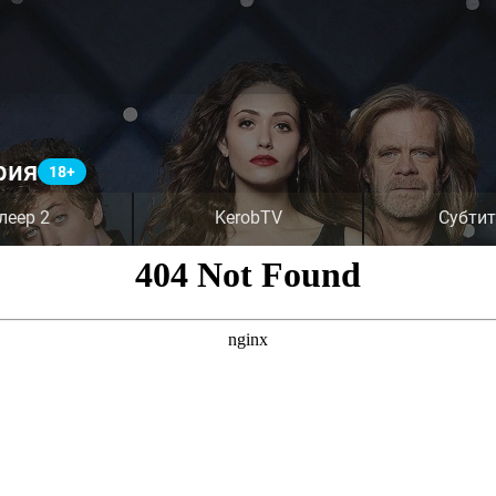
рия
леер 2
KerobTV
Субти