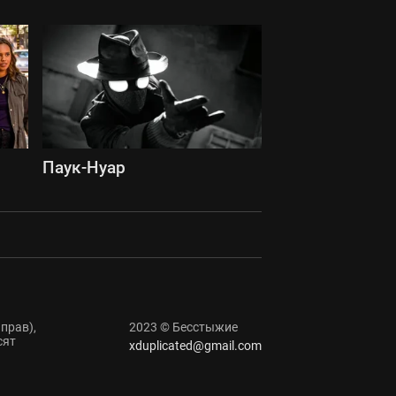
Паук-Нуар
прав),
2023 © Бесстыжие
сят
xduplicated@gmail.com