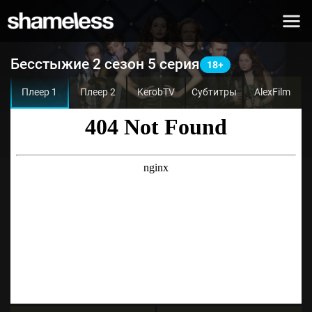
Бесстыжие 2 сезон 5 серия
Плеер 1
Плеер 2
KerobTV
Субтитры
AlexFilm