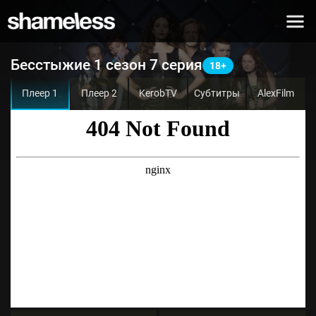
Бесстыжие 1 сезон 7 серия
Плеер 1
Плеер 2
KerobTV
Субтитры
AlexFilm