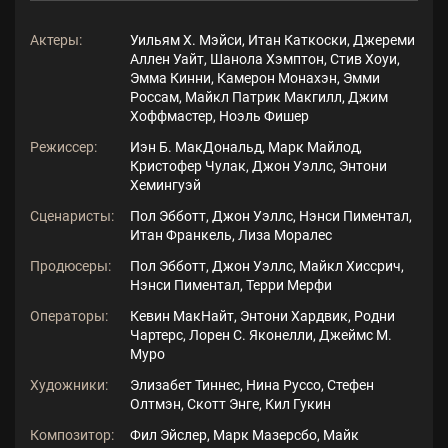
Актеры:
Уильям Х. Мэйси, Итан Каткоски, Джереми
Аллен Уайт, Шанола Хэмптон, Стив Хоуи,
Эмма Кинни, Камерон Монахэн, Эмми
Россам, Майкл Патрик Макгилл, Джим
Хоффмастер, Ноэль Фишер
Режиссер:
Иэн Б. МакДональд, Марк Майлод,
Кристофер Чулак, Джон Уэллс, Энтони
Хемингуэй
Сценаристы:
Пол Эбботт, Джон Уэллс, Нэнси Пиментал,
Итан Франкель, Лиза Моралес
Продюсеры:
Пол Эбботт, Джон Уэллс, Майкл Хиссрич,
Нэнси Пиментал, Терри Мерфи
Операторы:
Кевин МакНайт, Энтони Хардвик, Родни
Чартерс, Лорен С. Яконелли, Джеймс М.
Муро
Художники:
Элизабет Тиннес, Нина Руссо, Стефен
Олтмэн, Скотт Энге, Кил Гукин
Композитор:
Фил Эйслер, Марк Мазерсбо, Майк