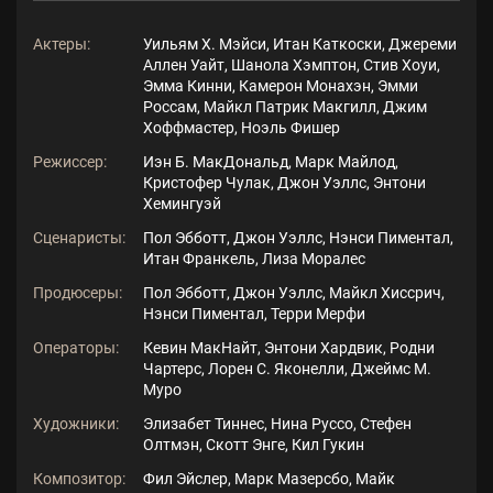
Актеры:
Уильям Х. Мэйси, Итан Каткоски, Джереми
Аллен Уайт, Шанола Хэмптон, Стив Хоуи,
Эмма Кинни, Камерон Монахэн, Эмми
Россам, Майкл Патрик Макгилл, Джим
Хоффмастер, Ноэль Фишер
Режиссер:
Иэн Б. МакДональд, Марк Майлод,
Кристофер Чулак, Джон Уэллс, Энтони
Хемингуэй
Сценаристы:
Пол Эбботт, Джон Уэллс, Нэнси Пиментал,
Итан Франкель, Лиза Моралес
Продюсеры:
Пол Эбботт, Джон Уэллс, Майкл Хиссрич,
Нэнси Пиментал, Терри Мерфи
Операторы:
Кевин МакНайт, Энтони Хардвик, Родни
Чартерс, Лорен С. Яконелли, Джеймс М.
Муро
Художники:
Элизабет Тиннес, Нина Руссо, Стефен
Олтмэн, Скотт Энге, Кил Гукин
Композитор:
Фил Эйслер, Марк Мазерсбо, Майк