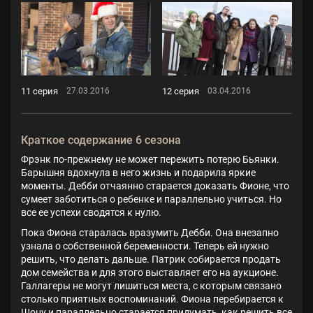
11 серия
12 серия
27.03.2016
03.04.2016
Краткое содержание 6 сезона
Фрэнк по-прежнему не может пережить потерю Бьянки.
Барышня вдохнула в него жизнь и подарила яркие
моменты. Дебби отчаянно старается доказать Фионе, что
сумеет заботиться о ребенке и параллельно учиться. Но
все ее успехи сводятся к нулю.
Пока Фиона старалась вразумить Дебби. Она внезапно
узнала о собственной беременности. Теперь ей нужно
решить, что делать дальше. Патрик собирается продать
дом семейства и для этого выставляет его на аукционе.
Галлагеры не могут лишиться места, с которым связано
столько приятных воспоминаний. Фиона перебирается к
Шону и параллельно старается придумать, как решить все